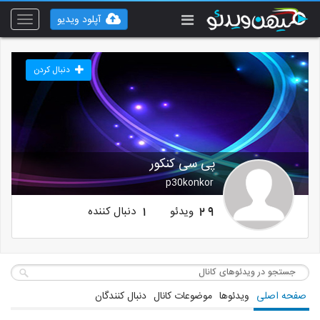
آپلود ویدیو
Toggle
vigation
دنبال کردن
پی سی کنکور
p30konkor
ویدئو
دنبال کننده
1
29
صفحه اصلی
ویدئوها
موضوعات کانال
دنبال کنندگان