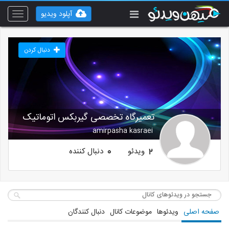
آپلود ویدیو
Toggle
vigation
دنبال کردن
تعمیرگاه تخصصی گیربکس اتوماتیک
amirpasha kasraei
ویدئو
دنبال کننده
0
2
صفحه اصلی
ویدئوها
موضوعات کانال
دنبال کنندگان