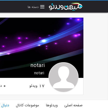
دسته ها
notari
notari
ویدئو
دن
0
17
صفحه اصلی
ویدئوها
موضوعات کانال
دنبال 