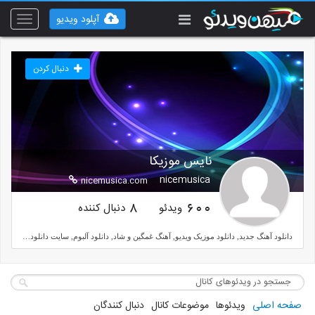
آپلود ویدیو
Toggle
vigation
دنبال کردن
نایس موزیکا
nicemusica
nicemusica.com
ویدئو
دنبال کننده
8
600
دانلود آهنگ جدید, دانلود موزیک ویدیو, آهنگ غمگین و شاد, دانلود آلبوم, سایت دانلود موزیک , به روزترین رسانه موسیقی و فیلم و سریال
صفحه اصلی
ویدئوها
موضوعات کانال
دنبال کنندگان