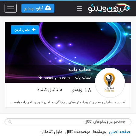
آپلود ویدیو
Toggle
vigation
دنبال کردن
نصاب یاب
نصاب یاب
nasabyab.com
ویدئو
دنبال کننده
0
18
نصاب یاب طراح و مجری تجهیزات ترافیکی، پارکینگی، مبلمان شهری، تجهیزات پلیسی، تجهیزات مدارس و... . انجام خدمات راه اندازی ، تعمیر و سرویس دوره ای تجهیزات شهری
صفحه اصلی
ویدئوها
موضوعات کانال
دنبال کنندگان