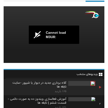
Cannot load
M3U8:
ویدیوهای منتخب
کلاه برداری جدید در دیوار یا شیپور -سایت
نابغه ها
۱۶۵ بازدید
آموزش فعالسازی ویندوز ده به صورت دائمی -
قسمت ششم | نابغه ها
2
۱۲۱ بازدید