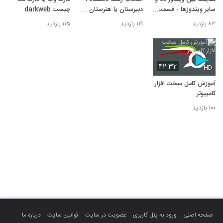
سایر ویندوزها - قسمت
دبیرستان یا هنرستان ؟؟
چیست darkweb
دوم | نابغه ها
- نابغه ها
۸۳ بازدید
۱۱۹ بازدید
۱۱۵ بازدید
۴۲:۳۲
HD
آموزش کامل سخت افزار
کامپیوتر
۱۰۰ بازدید
صفحه اصلی
ورود به پنل کاربری
عضویت در سایت
قوانین سایت
درباره ما