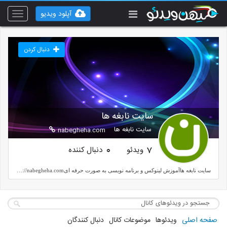
آپلود ویدیو
Toggle
vigation
دنبال کردن
سایت نابغه ها
سایت نابغه ها
nabegheha.com
ویدئو
دنبال کننده
0
7
سایت نابغه هاآموزش لینوکس و برنامه نویسی به صورت حرفه ایhttps://nabegheha.com
صفحه اصلی
ویدئوها
موضوعات کانال
دنبال کنندگان