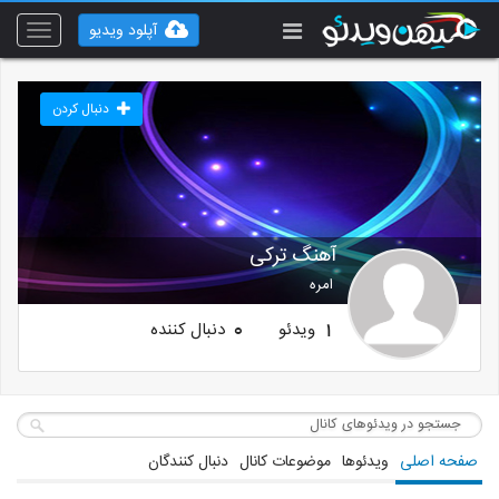
آپلود ویدیو
Toggle
vigation
دنبال کردن
آهنگ ترکی
امره
ویدئو
دنبال کننده
0
1
صفحه اصلی
ویدئوها
موضوعات کانال
دنبال کنندگان