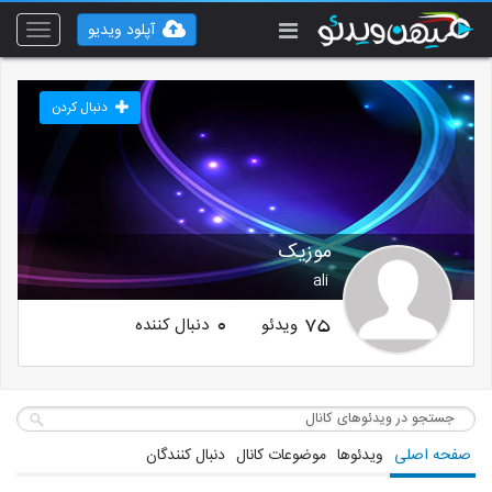
آپلود ویدیو
Toggle
vigation
دنبال کردن
موزیک
ali
ویدئو
دنبال کننده
0
75
صفحه اصلی
ویدئوها
موضوعات کانال
دنبال کنندگان