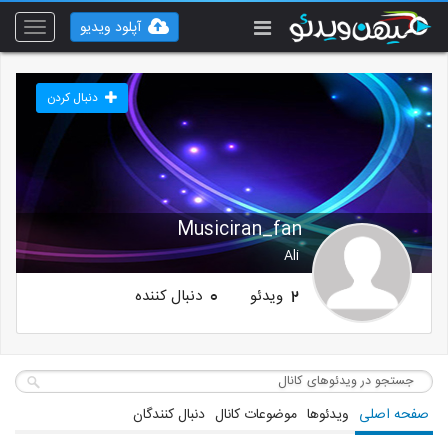
آپلود ویدیو
Toggle
vigation
دنبال کردن
Musiciran_fan
Ali
ویدئو
دنبال کننده
0
2
صفحه اصلی
ویدئوها
موضوعات کانال
دنبال کنندگان