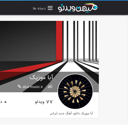
دسته ها
آبا موزیک
ali
aba-music.ir
ویدئو
دن
0
77
آبا موزیک دانلود آهنگ جدید ایرانی