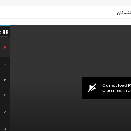
کنندگان
و
2
3
Cannot load 
Crossdomain a
4
5
6