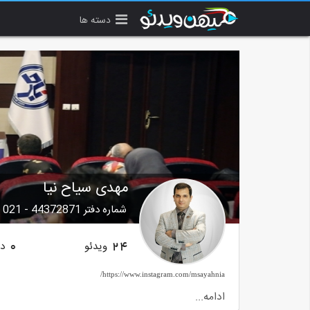
دسته ها
مهدی سیاح نیا
شماره دفتر 44372871 - 021
ویدئو
دن
0
24
https://www.instagram.com/msayahnia/
مربی و مشاور بازاریابی
ادامه...
کارشناس رادیو اقتصاد