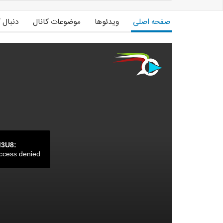
دانش آموخته دانشگاه تهران
دارای تجربه سخنرانی و مشاوره در شهرهای مختلف کشور
صفحه اصلی
ویدئوها
موضوعات کانال
دنبال 
دارای سابقه تدریس و مشاوره در بیش از ۲۰۰ کسب و کار خصوصی و دولتی
طراح دوره مربیان کسب و کار
M3U8:
ccess denied