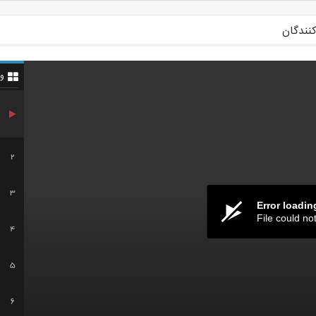
کنندگان
و
2
3
Error loadin
File could no
4
5
6