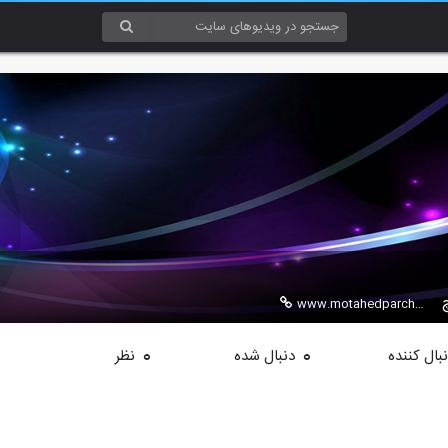
www.motahedparch.com
بال کننده
دنبال شده
نظر
0
0
الیت