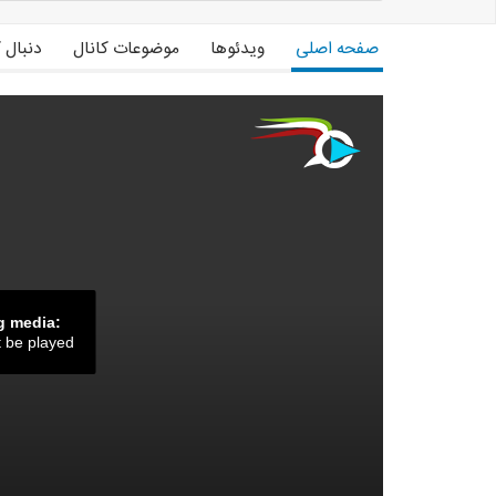
اینستاگرام متحد پرچ
www.instagram.com/motahedparch
صفحه اصلی
ویدئوها
موضوعات کانال
دنبال 
سایت متحد پرچ
www.motahedparch.com
کانال تلگرام متحد پرچ
telegram.me/motahedparch
شماره های تماس متحد پرچ
02166713312
02166710469
09127005829
g media:
t be played