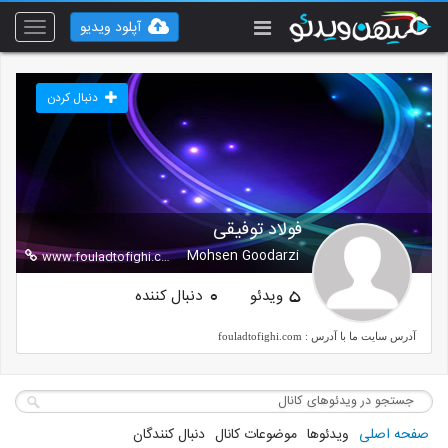
آپلود ویدیو
Toggle
vigation
دنبال کردن
فولاد توفیقی
Mohsen Goodarzi
www.fouladtofighi.com
ویدئو
دنبال کننده
0
5
آدرس سایت ما با آدرس : fouladtofighi.com
صفحه اصلی
ویدئوها
موضوعات کانال
دنبال کنندگان