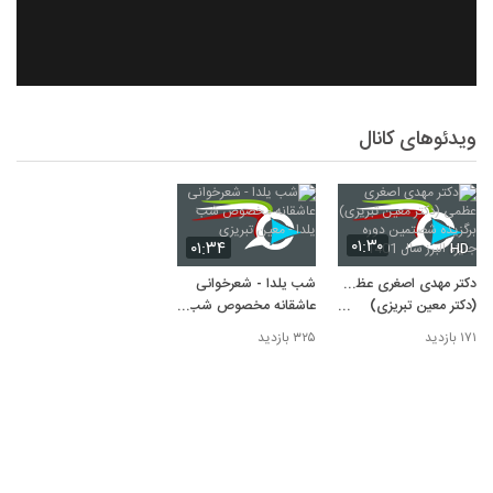
ویدئوهای کانال
۰۱:۳۰
۰۱:۳۴
HD
دکتر مهدی اصغری عظمی
شب یلدا - شعرخوانی
(دکتر معین تبریزی)
عاشقانه مخصوص شب
برگزیده شصتمین دوره
یلدا - معین تبریزی
۱۷۱ بازدید
۳۲۵ بازدید
جایزه البرز سال 1401