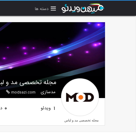
دسته ها
مجله تخصصی مد و لب
مدسازی
modsazi.com
ویدئو
دن
0
1
مجله تخصصی مد و لباس