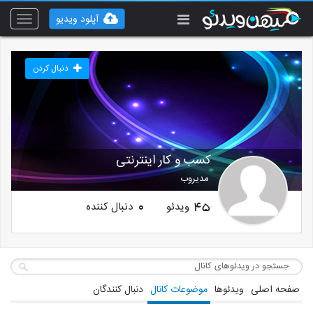
آپلود ویدیو
Toggle
vigation
دنبال کردن
کسب و کار اینترنتی
مدیروب
ویدئو
دنبال کننده
0
45
صفحه اصلی
ویدئوها
موضوعات کانال
دنبال کنندگان