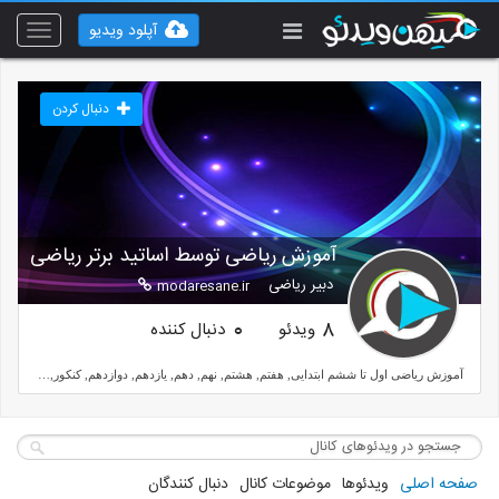
آپلود ویدیو
Toggle
vigation
دنبال کردن
آموزش ریاضی توسط اساتید برتر ریاضی
دبیر ریاضی
modaresane.ir
ویدئو
دنبال کننده
0
8
آموزش ریاضی اول تا ششم ابتدایی, هفتم, هشتم, نهم, دهم, یازدهم, دوازدهم, کنکور, دانشگاه, مدرسانه و آموزش ریاضیات توسط بهترین معلم های ریاضی
صفحه اصلی
ویدئوها
موضوعات کانال
دنبال کنندگان