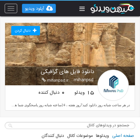
آپلود ویدیو
Toggle
vigation
دنبال کردن
دانلود فایل های گرافیکی
mihanpsd
mihanpsd.ir
ویدئو
دنبال کننده
0
15
در هر ساعت شبانه روز دانلود کنید7روز هفته ، 24ساعته شبانه روز پاسخگوی شما هستیم!در میان 7700 طرح جستجو کنید!میهن PSD انتخابی نو در طرح های گرافیکی.
صفحه اصلی
ویدئوها
موضوعات کانال
دنبال کنندگان