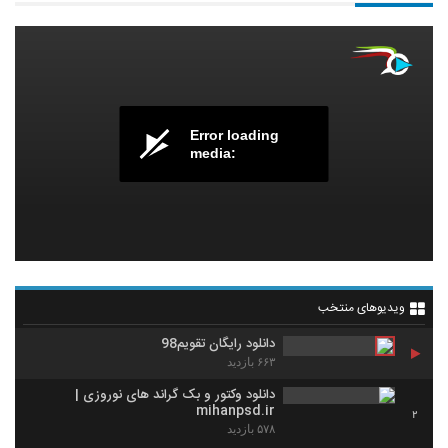
Error loading
media:
ویدیوهای منتخب
دانلود رایگان تقویم98
۶۶۳ بازدید
دانلود وکتور و بک گراند های نوروزی |
mihanpsd.ir
2
۵۷۸ بازدید