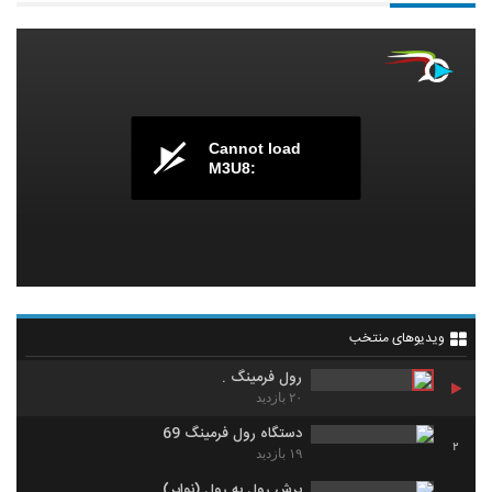
Cannot load
M3U8:
ویدیوهای منتخب
رول فرمینگ .
۲۰ بازدید
دستگاه رول فرمینگ 69
2
۱۹ بازدید
برش رول به رول (نوابر)