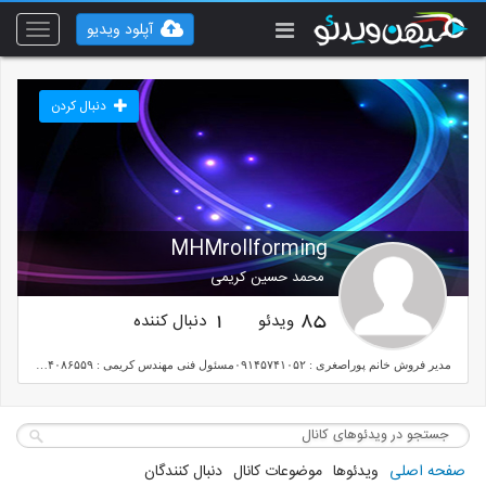
آپلود ویدیو
Toggle
vigation
دنبال کردن
MHMrollforming
محمد حسین کریمی
ویدئو
دنبال کننده
1
85
مدیر فروش خانم پوراصغری : ۰۹۱۴۵۷۴۱۰۵۲مسئول فنی مهندس کریمی : ۰۹۱۴۴۰۸۶۵۵۹
صفحه اصلی
ویدئوها
موضوعات کانال
دنبال کنندگان