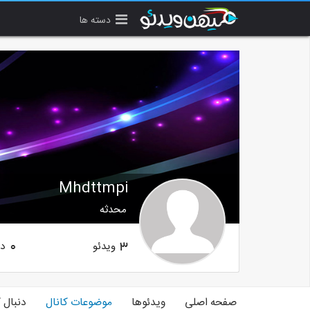
دسته ها
Mhdttmpi
محدثه
ویدئو
دن
0
3
صفحه اصلی
ویدئوها
موضوعات کانال
دنبال 