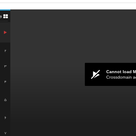
و
2
3
Cannot load 
Crossdomain a
4
5
6
7