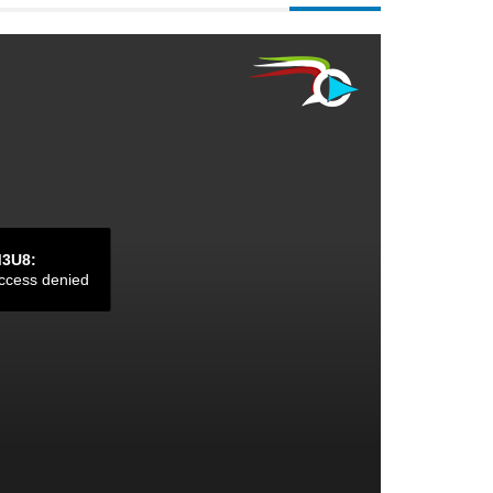
M3U8:
ccess denied