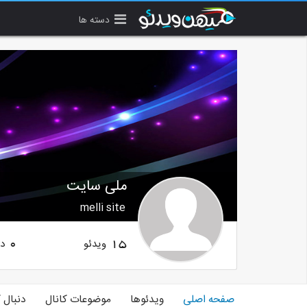
دسته ها
ملی سایت
melli site
ویدئو
دن
0
15
صفحه اصلی
ویدئوها
موضوعات کانال
دنبال 