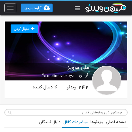
آپلود ویدیو
Toggle
vigation
دنبال کردن
ملی موویز
آرمین
mellimoviez.xyz
ویدئو
دنبال کننده
4
242
صفحه اصلی
ویدئوها
موضوعات کانال
دنبال کنندگان