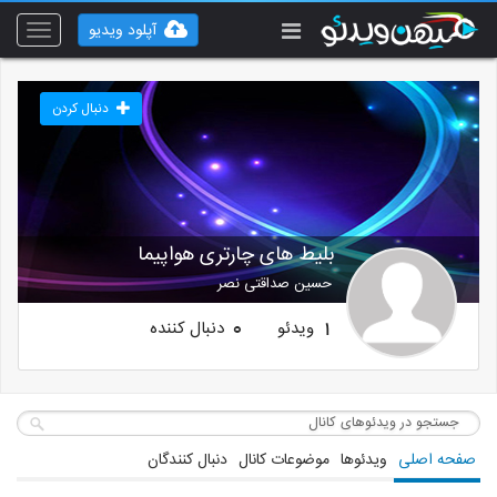
آپلود ویدیو
Toggle
vigation
دنبال کردن
بلیط های چارتری هواپیما
حسین صداقتی نصر
ویدئو
دنبال کننده
0
1
صفحه اصلی
ویدئوها
موضوعات کانال
دنبال کنندگان