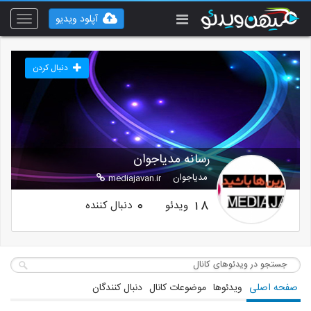
آپلود ویدیو
Toggle
vigation
دنبال کردن
رسانه مدیاجوان
مدیاجوان
mediajavan.ir
ویدئو
دنبال کننده
0
18
صفحه اصلی
ویدئوها
موضوعات کانال
دنبال کنندگان