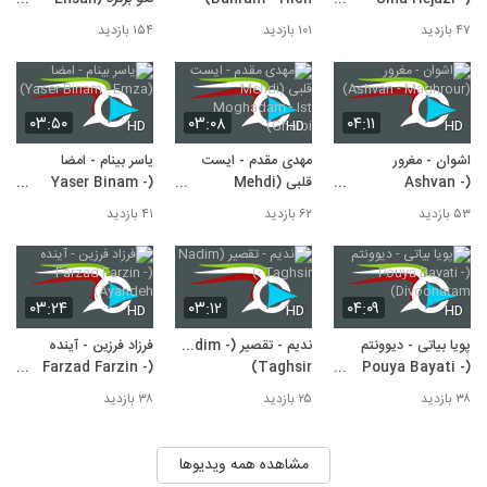
Khajeh Amiri -
Soogvar)
۴۷ بازدید
۱۰۱ بازدید
۱۵۴ بازدید
Nagoo Bargard)
۰۳:۵۰
۰۳:۰۸
۰۴:۱۱
HD
HD
HD
اشوان - مغرور
مهدی مقدم - ایست
یاسر بینام - امضا
(Ashvan -
قلبی (Mehdi
(Yaser Binam -
Emza)
Moghadam - Ist
Maghrour)
۵۳ بازدید
۶۲ بازدید
۴۱ بازدید
Ghalbi)
۰۳:۲۴
۰۳:۱۲
۰۴:۰۹
HD
HD
HD
پویا بیاتی - دیوونتم
ندیم - تقصیر (Nadim -
فرزاد فرزین - آینده
(Farzad Farzin -
Taghsir)
(Pouya Bayati -
Ayandeh)
Divoonatam)
۳۸ بازدید
۲۵ بازدید
۳۸ بازدید
مشاهده همه ویدیوها