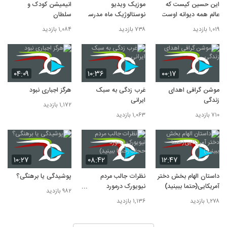
این حسین کیست که
موزیک ویدیو
انیمیشن کودک و
عالم همه دیوانه اوست
نوستالوژیک ماه مدرسه
سلطان
۱,۰۱۹ بازدید
۷۳۸ بازدید
۱,۰۸۴ بازدید
۰۴:۰۹
۱۰:۳۶
۰۰:۱۷
موشن گرافی اهدای
غرب زدگی به سبک
هرگز اجباری نبود
زندگی
ایرانی
۱,۱۷۲ بازدید
۷۱۰ بازدید
۱,۰۶۳ بازدید
۱۰:۲۷
۰۸:۴۲
۱۲:۴۷
داستان الهام بخش دختر
نظرات جالب مردم
پوشیدگی یا برهنگی؟
آمریکایی(حتما ببینید)
نیویورک درمورد
۹۸۲ بازدید
حجاب(حتما ببینید)
۱,۲۷۸ بازدید
۱,۱۳۶ بازدید