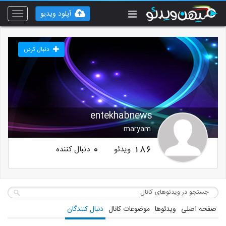
آپلود ویدیو
Toggle
vigation
دنبال کردن
entekhabnews
maryam
ویدئو
دنبال کننده
0
186
صفحه اصلی
ویدئوها
موضوعات کانال
دنبال کنندگان