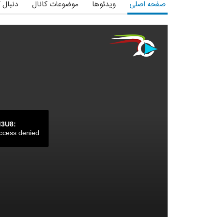
صفحه اصلی
ویدئوها
موضوعات کانال
دنبال 
M3U8:
ccess denied