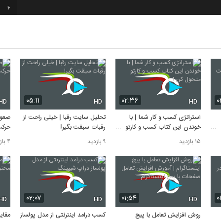
6
7
8
۰۵:۱۱
۰۲:۳۶
۰
9
HD
HD
HD
استراتژی کسب و کار شما | با
تحلیل سایت رقبا | خیلی راحت از
صعود
خوندن اين کتاب کسب و کارتو
رقبات سبقت بگیر!
حرکت
10
متحول کن !
کن!
۱۵ بازدید
۹ بازدید
۴ بازدید
۰۲:۰۷
۰۱:۵۴
۰
HD
HD
HD
روش افزایش تعامل با پیج
کسب درامد اینترنتی از مدل پولساز
مقای