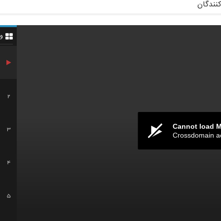
کنندگان
و
2
Cannot load 
3
Crossdomain a
4
5