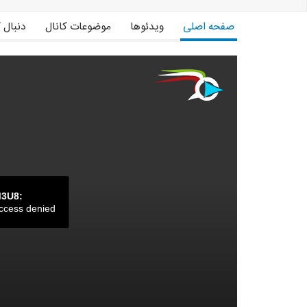
صفحه اصلی
ویدئوها
موضوعات کانال
دنبال 
M3U8:
ccess denied