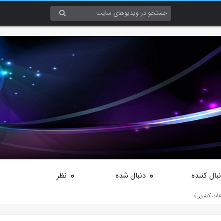
بال کننده
دنبال شده
نظر
0
0
عات کشور )