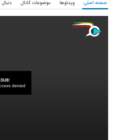
صفحه اصلی
ویدئوها
موضوعات کانال
دنبال 
M3U8:
ccess denied