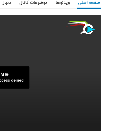
صفحه اصلی
ویدئوها
موضوعات کانال
دنبال 
M3U8:
ccess denied