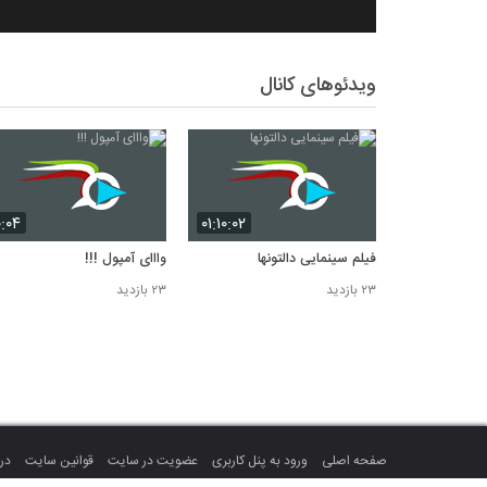
ویدئوهای کانال
۰:۰۴
۰۱:۱۰:۰۲
فیلم سینمایی دالتونها
وااای آمپول !!!
۲۳ بازدید
۲۳ بازدید
صفحه اصلی
ورود به پنل کاربری
عضویت در سایت
قوانین سایت
درب