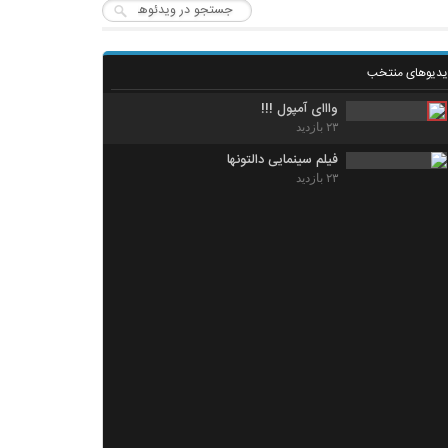
یدیوهای منتخب
وااای آمپول !!!
۲۳ بازدید
فیلم سینمایی دالتونها
۲۳ بازدید