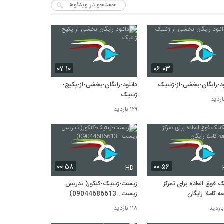
۰۷:۱۰
۰۶:۰۳
ود-رایگان-بخشی-از-ژنتیک
دانلود-رایگان-بخشی-از-پکیج-
ژنتیک
۱۲۹ بازدید
۰۰:۵۸
۰۰:۵۶
HD
ک فوق العاده برای تمرکز
زیست-ژنتیک-کنکور( تدریس
ه کاملا رایگان
زیست : 09044686613)
۱۱۸ بازدید