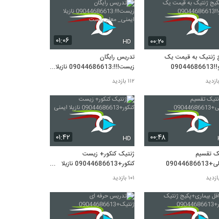
۰۱:۰۶
۰۰:۲۰
HD
 ژنتیک به قیمت یک
تدریس رایگان
090446
زیست!!!:09044686613 نازیلا
ایمنی_ معلم زیست
۱۱۲ بازدید
۰۱:۴۲
۰۰:۴۸
HD
ک تقسیم
ژنتیک کنکور+ زیست
09044686
کنکور+09044686613 نازیلا
ایمنی
۱۰۱ بازدید