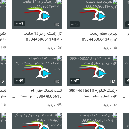
۰۰:۰۹
۰۰:۱۰
۰
HD
بهترین معلم زیست
کل ژنتیک را در 15 ساعت
پکیج
تهران+09044686613
ببند!!+09044686613
مانتو!!86613
۱۱۵ بازدید
۱۵۲ بازدید
۱۲۴ بازدید
۰۰:۴۱
۰۱:۱۳
۰
HD
HD
HD
-ژنتیک-کنکور+ 09044686613
تست ژنتیک خفن!!+
ژنتی
نازیلا ایمنی-معلم زیست
09044686613 دبیر زیست
سلولی+613
نازیلا ایمنی
۱۲۸ بازدید
۲۶۸ بازدید
۱۱۵ بازدید