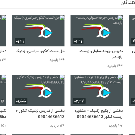
کنندگان
۰
۰۱:۴۱
۰۱:۴۱
ی
تدریس-چرخه-سلولی-زیست-
حل-تست-کنکور-سراسری-ژنتیک
دانل
یازدهم
۱۳۶ بازدید
۱۷۱ بازدید
۱۴۳ بازدید
۰۱:۵۵
۰۲:۲۷
۰
HD
بخشی از پکیج ژنتیک+ مشاوره
بخشی از تدریس ژنتیک کنکور +
تکنی
زیست کنکور 09044686613
09044686613
مطالع
۱۰۷ بازدید
۱۲۶ بازدید
۱۵۲ بازدید