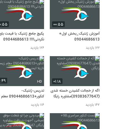
۰:۵۵
۰۰:۵۵
آموزش ژنتیک_بخش اول+
پکیج جامع ژنتیک با قیمت باور
09044686613
نکردنی!!!! 09044686613
۱۲۲ بازدید
۱۲۶ بازدید
۱:۴۹
۰۱:۱۸
HD
اگه از خجالت کشیدن خسته شدی
تدریس-ژنتیک-
(09383677647)مشاوره رایگان
کنکور+09044686613 معلم
زیست-نازیلا ایمنی
۱۶۷ بازدید
۱۱۶ بازدید