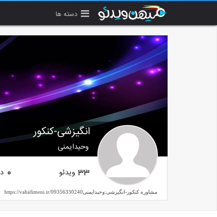
دسته ها
انگیزشی-کنکور
وحیدایمنی
ویدئو
دن
0
33
مشاوره کنکور-انگیزشی:وحیدایمنیhttps://vahidimeni.ir/09356330240