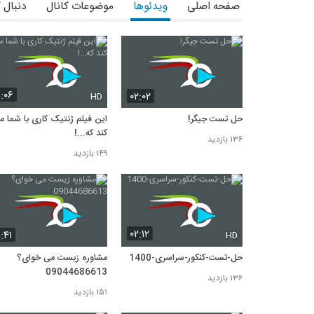
صفحه اصلی
ویدئوها
موضوعات کانال
دنبال 
۱:۰۶
۰۲:۰۲
HD
حل تست جیگر!
این فیلم ژنتیک کاری با شما م
کند که...!
۱۳۶ بازدید
۱۴۹ بازدید
۰۲:۱۲
۱:۴۱
HD
حل-تست-کنکور-سراسری-1400
مشاوره زیست می خوای؟
09044686613
۱۳۶ بازدید
۱۵۱ بازدید