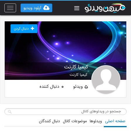
آپلود ویدیو
Toggle
vigation
دنبال کردن
کیمیا کارنت
کیمیا کارنت
ویدئو
دنبال کننده
0
5
صفحه اصلی
ویدئوها
موضوعات کانال
دنبال کنندگان