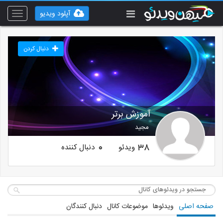
آپلود ویدیو
Toggle
vigation
دنبال کردن
آموزش برتر
مجید
ویدئو
دنبال کننده
0
38
صفحه اصلی
ویدئوها
موضوعات کانال
دنبال کنندگان