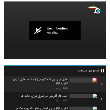
Error loading
media:
ویدیوهای منتخب
فایل پی دی اف تقویم 98,دانلود فایل pdf
تقویم 98
۵۵۵ بازدید
ايده کار آفرينی در منزل برای خانم ها
2
۵۵۴ بازدید
تقویم 98 برای گوشی های اندروید+تمام