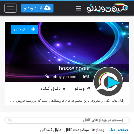
آپلود ویدیو
Toggle
vigation
دنبال کردن
hosseinpour
ava
hobbyryan.com
ویدئو
دنبال کننده
0
3
رایان هابی یکی از معروف ترین مجموعه های فروشگاهی است که در زمینه فروش انواع اسکوتر برقی، کوادکوپتر و ماشین های آرسی فعالیت می کند.کلیه محصولات ما اروجینال همراه با آموزش، گارانتی و خدمات پس از فروش می باشد.0214476004809123266497
صفحه اصلی
ویدئوها
موضوعات کانال
دنبال کنندگان