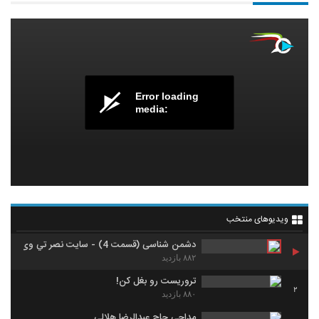
Error loading
media:
ویدیوهای منتخب
دشمن شناسی (قسمت 4) - سايت نصر تي وي
۸۸۲ بازدید
تروریست رو بغل کن!
2
۸۸۰ بازدید
مداحی حاج عبدالرضا هلالی