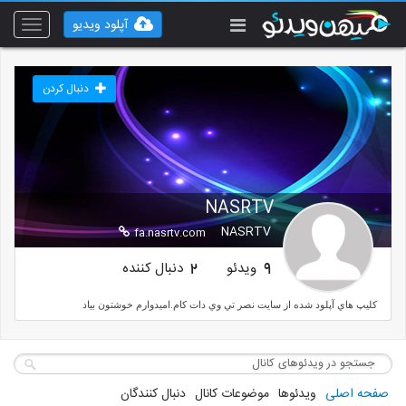
آپلود ویدیو
Toggle
vigation
دنبال کردن
NASRTV
NASRTV
fa.nasrtv.com
ویدئو
دنبال کننده
2
9
كليپ هاي آپلود شده از سايت نصر تي وي دات كام.اميدوارم خوشتون بياد
صفحه اصلی
ویدئوها
موضوعات کانال
دنبال کنندگان