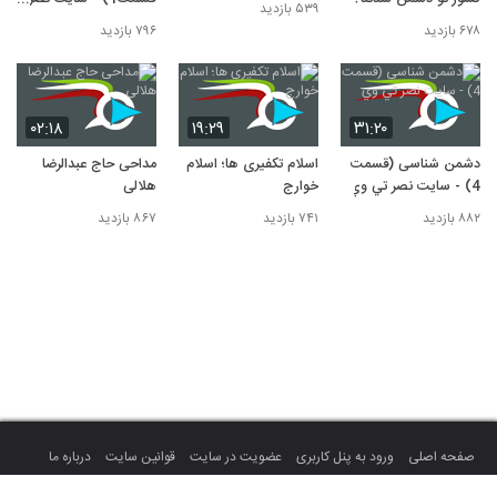
۵۳۹ بازدید
تي وي
۶۷۸ بازدید
۷۹۶ بازدید
۰۲:۱۸
۱۹:۲۹
۳۱:۲۰
دشمن شناسی (قسمت
اسلام تکفیری ها؛ اسلام
مداحی حاج عبدالرضا
4) - سايت نصر تي وي
خوارج
هلالی
۸۸۲ بازدید
۷۴۱ بازدید
۸۶۷ بازدید
صفحه اصلی
ورود به پنل کاربری
عضویت در سایت
قوانین سایت
درباره ما
تماس با ما