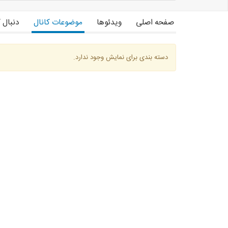
http://Www.rolandshop.ir
صفحه اصلی
ویدئوها
موضوعات کانال
دنبال 
در لحظه ای که عکس کارها میبینید مواردی که قیمت انها رو میخواهید ذخیره
صفحه اینستگرام
دسته بندی برای نمایش وجود ندارد.
https://Instagram.com/shoproland
https://Instagram.com/rezinepolister
کانال تلگرام اطلاع رسانی ماهانه کارهای جدید رولند
https://telegram.me/rolandshop