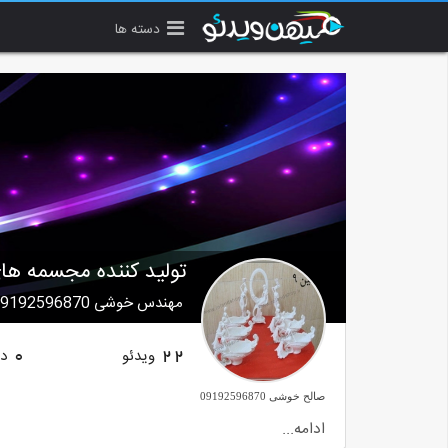
دسته ها
تولید کننده مجسمه های
مهندس خوشی 09192596870
ویدئو
دن
0
22
صالح خوشی 09192596870
ادامه...
داخل سایت سمت چپ کنار صفحه دسته بندی محصولات هست ابعاد کارها 