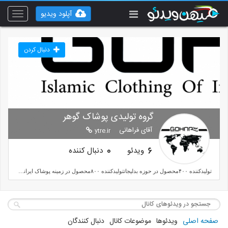
آپلود ویدیو
Toggle
vigation
دنبال کردن
گروه تولیدی پوشاک گوهر
آقای فراهانی
ytre.ir
ویدئو
دنبال کننده
0
6
تولیدکننده ۴۰۰محصول در حوزه بدلیجاتتولیدکننده ۸۰۰محصول در زمینه پوشاک ایرانی اسلامیتولیدکننده انواع روسری و شالتولیدکننده کاملترین محصولات حجاب
صفحه اصلی
ویدئوها
موضوعات کانال
دنبال کنندگان