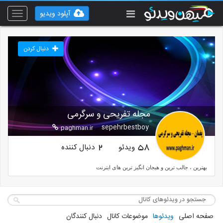
آپلود ویدیو
Toggle
vigation
دنبال کردن
مجله تفریحی و سرگرمی
sepehrbestboy
paghman.ir
ویدئو
دنبال کننده
2
58
بهترین ، جالب ترین و هیجان انگیز ترین های ایترنت
صفحه اصلی
ویدئوها
موضوعات کانال
دنبال کنندگان