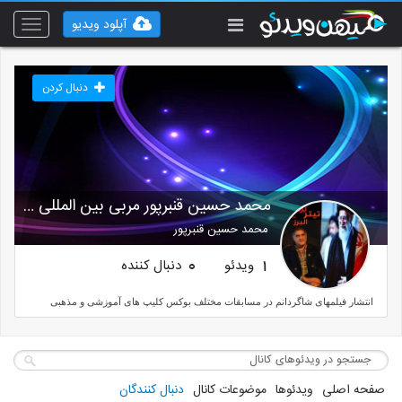
آپلود ویدیو
Toggle
vigation
دنبال کردن
محمد حسین قنبرپور مربی بین المللی دوستاره بوکس
محمد حسین قنبرپور
ویدئو
دنبال کننده
0
1
انتشار فیلمهای شاگردانم در مسابقات مختلف بوکس کلیپ های آموزشی و مذهبی
صفحه اصلی
ویدئوها
موضوعات کانال
دنبال کنندگان