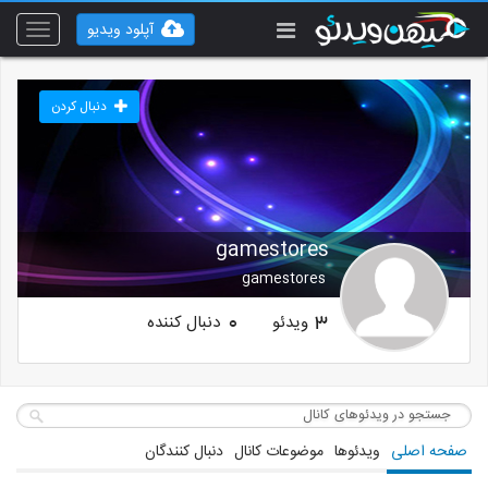
آپلود ویدیو
Toggle
vigation
دنبال کردن
gamestores
gamestores
ویدئو
دنبال کننده
0
3
صفحه اصلی
ویدئوها
موضوعات کانال
دنبال کنندگان