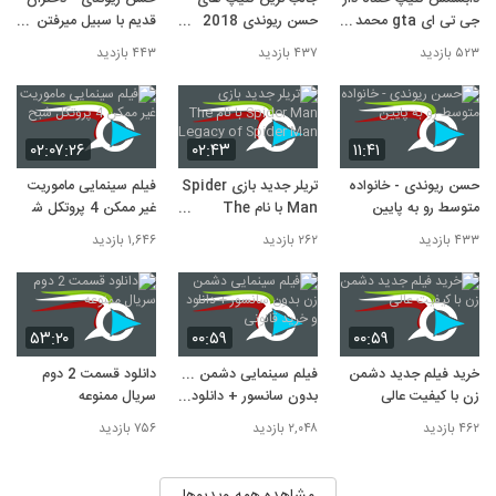
جی تی ای gta محمد
حسن ریوندی 2018
قدیم با سبیل میرفتن
امین کریم پور
Hassan Reyvandi
مدرسه
۵۲۳ بازدید
۴۳۷ بازدید
۴۴۳ بازدید
۰۲:۰۷:۲۶
۰۲:۴۳
۱۱:۴۱
حسن ریوندی - خانواده
تریلر جدید بازی Spider
فیلم سینمایی ماموریت
متوسط رو به پایین
Man با نام The
غیر ممکن 4 پروتکل شبح
Legacy of Spider
۴۳۳ بازدید
۲۶۲ بازدید
۱,۶۴۶ بازدید
Man
۵۳:۲۰
۰۰:۵۹
۰۰:۵۹
خرید فیلم جدید دشمن
فیلم سینمایی دشمن زن
دانلود قسمت 2 دوم
زن با کیفیت عالی
بدون سانسور + دانلود و
سریال ممنوعه
خرید قانونی
۴۶۲ بازدید
۲,۰۴۸ بازدید
۷۵۶ بازدید
مشاهده همه ویدیوها