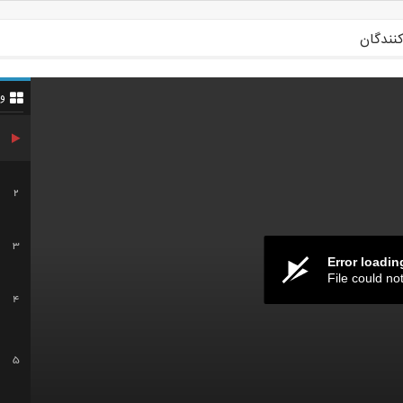
کنندگان
و
2
3
Error loadin
File could no
4
5