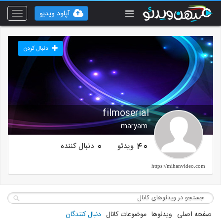
آپلود ویدیو
Toggle
vigation
دنبال کردن
filmoserial
maryam
ویدئو
دنبال کننده
0
40
https://mihanvideo.com
صفحه اصلی
ویدئوها
موضوعات کانال
دنبال کنندگان