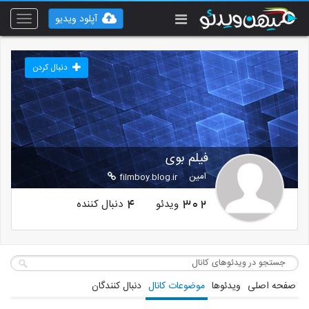
آپلود ویدیو
Toggle
vigation
دنبال کردن
فیلم بوی
امین
filmboy.blog.ir
ویدئو
دنبال کننده
4
302
صفحه اصلی
ویدئوها
موضوعات کانال
دنبال کنندگان