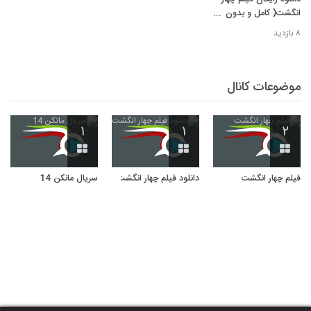
انگشت( کامل و بدون
سانسور ) + خرید قانونی
۸ بازدید
( آنلاین ) غیر رایگان
موضوعات کانال
۱
۱
۲
فیلم چهار انگشت
دانلود فیلم چهار انگشت
سریال مانکن 14