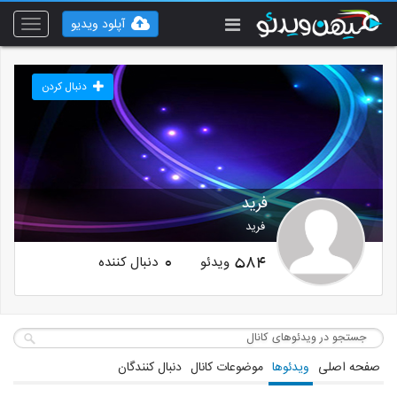
آپلود ویدیو
Toggle
vigation
دنبال کردن
فرید
فرید
ویدئو
دنبال کننده
0
584
صفحه اصلی
ویدئوها
موضوعات کانال
دنبال کنندگان