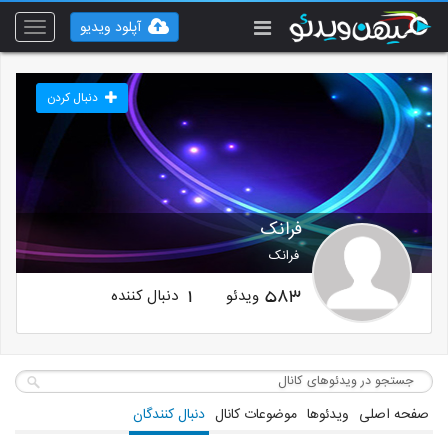
آپلود ویدیو
Toggle
vigation
دنبال کردن
فرانک
فرانک
ویدئو
دنبال کننده
1
583
صفحه اصلی
ویدئوها
موضوعات کانال
دنبال کنندگان