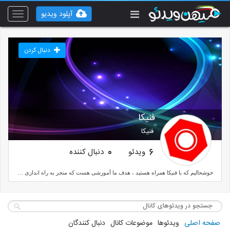
آپلود ویدیو
Toggle
vigation
دنبال کردن
فنیکا
فنیکا
ویدئو
دنبال کننده
0
6
خوشحالیم که با فنیکا همراه هستید ، هدف ما آموزشی هست که منجر به راه اندازی کسب و کار جدید برای شما یا افزایش مهارت شما در کسب و کارتان گردد، متفاوت از هرجای دیگه فنیکا فقط کاربردی بودن و ارزشمند بودن آموزش را دنبال میکند.
صفحه اصلی
ویدئوها
موضوعات کانال
دنبال کنندگان