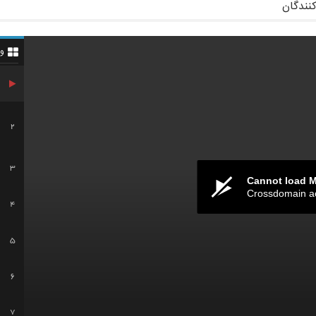
کنندگان
و
2
3
Cannot load 
Crossdomain a
4
5
6
7