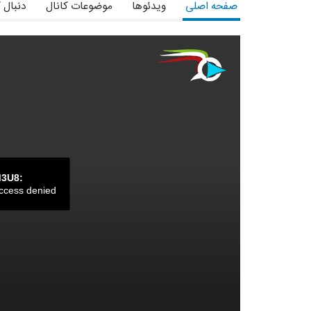
صفحه اصلی
ویدئوها
موضوعات کانال
دنبال 
M3U8:
ccess denied