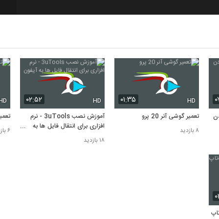
8
۰۲:۵۲
۰۱:۳۵
۰
HD
HD
HD
کردن
تعمیر گوشی آنر 20 پرو
آموزش نصب 3uTools - نرم
تعمی
افزاری برای انتقال فایل ها به
۸ بازدید
۶ بازدید
آیفون
۱۸ بازدید
۰
تاپ