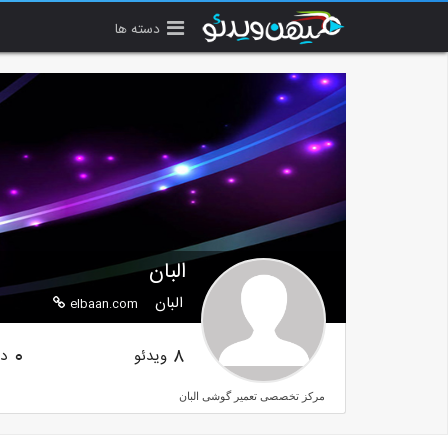
دسته ها
البان
البان
elbaan.com
ویدئو
دن
0
8
مرکز تخصصی تعمیر گوشی البان