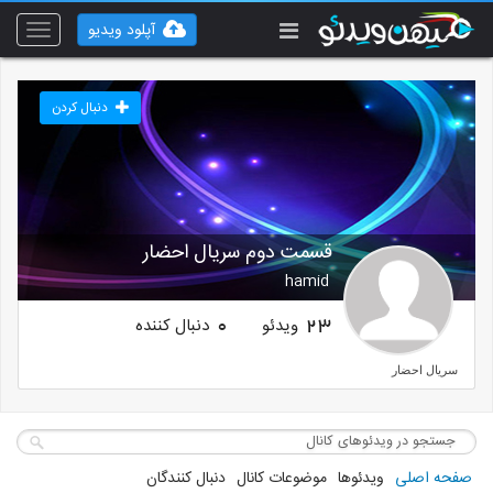
آپلود ویدیو
Toggle
vigation
دنبال کردن
قسمت دوم سریال احضار
hamid
ویدئو
دنبال کننده
0
23
سریال احضار
صفحه اصلی
ویدئوها
موضوعات کانال
دنبال کنندگان